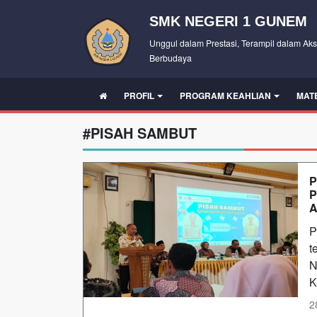
SMK NEGERI 1 GUNEM
Unggul dalam Prestasi, Terampil dalam Aks
Berbudaya
PROFIL
PROGRAM KEAHLIAN
MAT
#PISAH SAMBUT
P
P
A
P
t
N
K
2