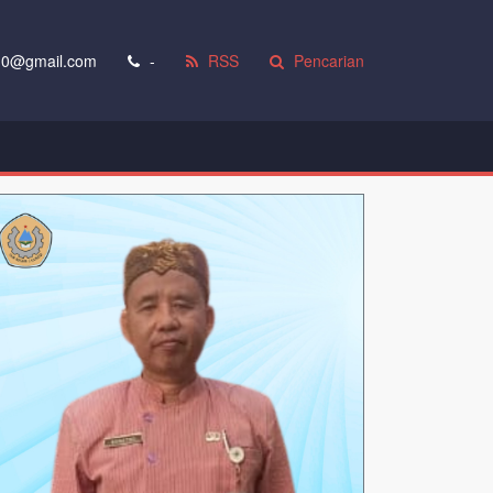
0@gmail.com
-
RSS
Pencarian