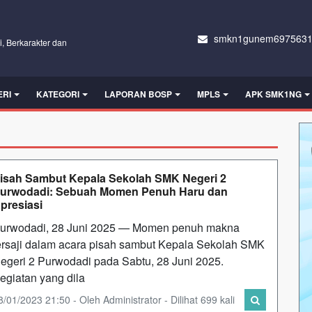
smkn1gunem6975631
i, Berkarakter dan
ERI
KATEGORI
LAPORAN BOSP
MPLS
APK SMK1NG
isah Sambut Kepala Sekolah SMK Negeri 2
urwodadi: Sebuah Momen Penuh Haru dan
presiasi
urwodadi, 28 Juni 2025 — Momen penuh makna
ersaji dalam acara pisah sambut Kepala Sekolah SMK
egeri 2 Purwodadi pada Sabtu, 28 Juni 2025.
egiatan yang dila
8/01/2023 21:50 - Oleh Administrator - Dilihat 699 kali