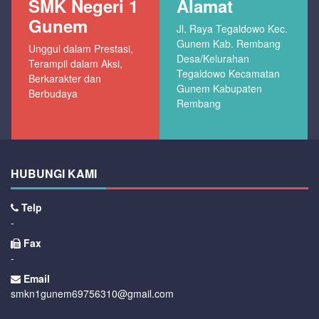
SMK Negeri 1
Alamat
Gunem
Jl. Raya Tegaldowo Kec.
Gunem Kab. Rembang
Unggul dalam Prestasi,
Desa/Kelurahan
Terampil dalam Aksi,
Tegaldowo Kecamatan
Berkarakter dan
Gunem Kabupaten
Berbudaya
Rembang
HUBUNGI KAMI
Telp
-
Fax
-
Email
smkn1gunem69756310@gmail.com