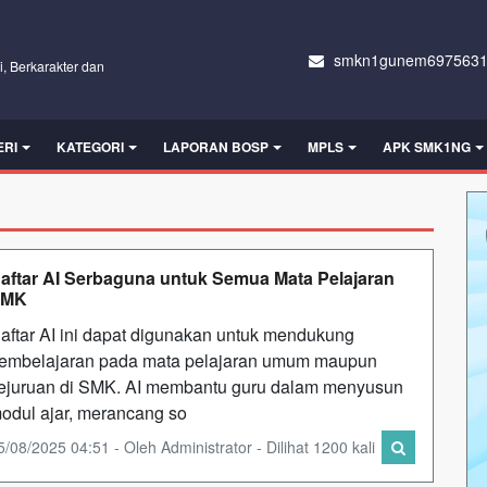
smkn1gunem6975631
i, Berkarakter dan
ERI
KATEGORI
LAPORAN BOSP
MPLS
APK SMK1NG
aftar AI Serbaguna untuk Semua Mata Pelajaran
SMK
aftar AI ini dapat digunakan untuk mendukung
embelajaran pada mata pelajaran umum maupun
ejuruan di SMK. AI membantu guru dalam menyusun
odul ajar, merancang so
5/08/2025 04:51 - Oleh Administrator - Dilihat 1200 kali