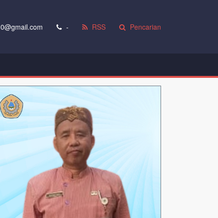
0@gmail.com
-
RSS
Pencarian