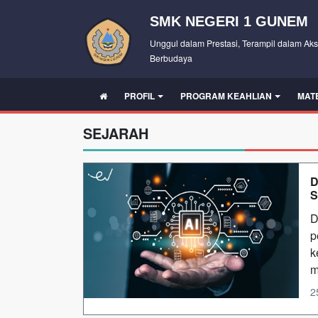
SMK NEGERI 1 GUNEM
Unggul dalam Prestasi, Terampil dalam Aks
Berbudaya
PROFIL
PROGRAM KEAHLIAN
MAT
SEJARAH
D
D
p
k
m
2