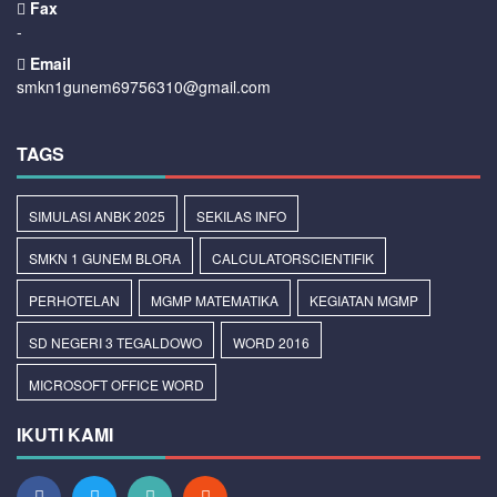
Fax
-
Email
smkn1gunem69756310@gmail.com
TAGS
SIMULASI ANBK 2025
SEKILAS INFO
SMKN 1 GUNEM BLORA
CALCULATORSCIENTIFIK
PERHOTELAN
MGMP MATEMATIKA
KEGIATAN MGMP
SD NEGERI 3 TEGALDOWO
WORD 2016
MICROSOFT OFFICE WORD
IKUTI KAMI