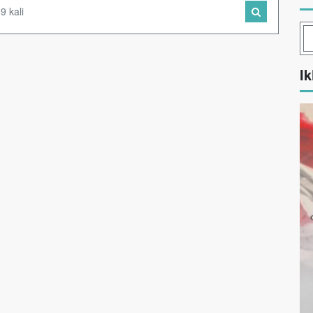
9 kali
Ik