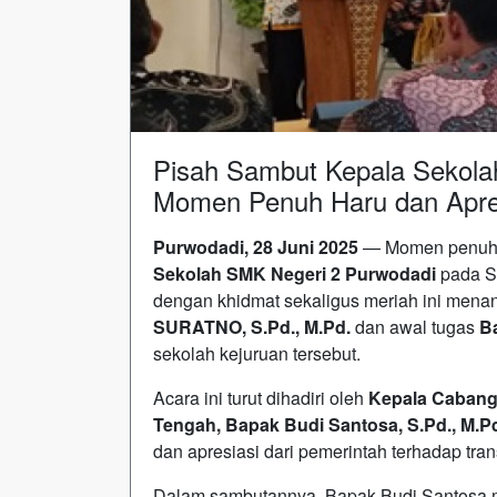
Pisah Sambut Kepala Sekola
Momen Penuh Haru dan Apre
Purwodadi, 28 Juni 2025
— Momen penuh 
Sekolah SMK Negeri 2 Purwodadi
pada Sa
dengan khidmat sekaligus meriah ini men
SURATNO, S.Pd., M.Pd.
dan awal tugas
B
sekolah kejuruan tersebut.
Acara ini turut dihadiri oleh
Kepala Cabang 
Tengah, Bapak Budi Santosa, S.Pd., M.Pd.
dan apresiasi dari pemerintah terhadap tra
Dalam sambutannya, Bapak Budi Santosa 