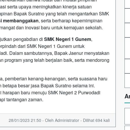
si serta upaya meningkatkan kinerja satuan
impinan Bapak Suratno yang telah mengantarkan SMK
si membanggakan
, serta berharap kepemimpinan
angat dan inovasi baru untuk kemajuan sekolah.
njutkan pengabdian di
SMK Negeri 1 Gunem
,
rpindah dari SMK Negeri 1 Gunem untuk
adi. Dalam sambutannya, Bapak Jaenur menyatakan
program yang telah berjalan baik, serta mendorong
wa, pemberian kenang-kenangan, serta suasana haru
etapa besar jasa Bapak Suratno selama ini.
di harapan baru menuju SMK Negeri 2 Purwodadi
A
api tantangan zaman.
28/01/2023 21:50 - Oleh Administrator - Dilihat 694 kali