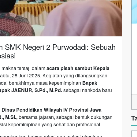
h SMK Negeri 2 Purwodadi: Sebuah
siasi
makna tersaji dalam
acara pisah sambut Kepala
btu, 28 Juni 2025. Kegiatan yang dilangsungkan
andai berakhirnya masa kepemimpinan
Bapak
apak JAENUR, S.Pd., M.Pd.
sebagai nahkoda baru
Dinas Pendidikan Wilayah IV Provinsi Jawa
, M.Si.,
bersama jajaran, sebagai bentuk dukungan
T
nsisi kepemimpinan yang sehat dan profesional.
menekankan bahwa rotasi dan mutasi pimpinan