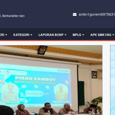
smkn1gunem6975631
i, Berkarakter dan
ERI
KATEGORI
LAPORAN BOSP
MPLS
APK SMK1NG