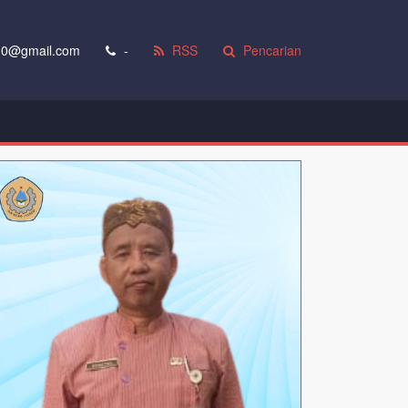
0@gmail.com
-
RSS
Pencarian