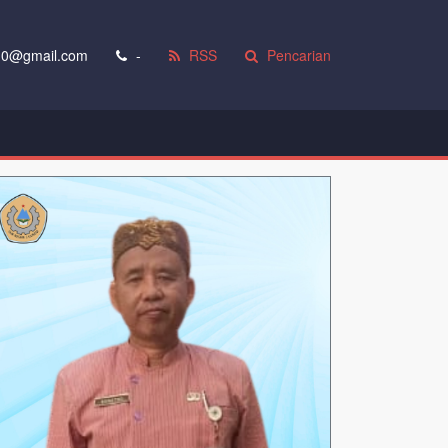
0@gmail.com
-
RSS
Pencarian