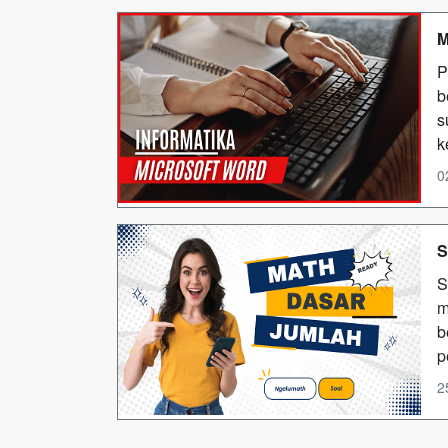
M
P
b
s
k
0
S
S
m
b
p
2