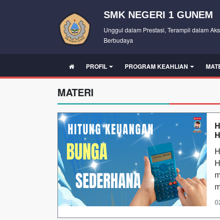
SMK NEGERI 1 GUNEM
Unggul dalam Prestasi, Terampil dalam Aks
Berbudaya
PROFIL
PROGRAM KEAHLIAN
MAT
MATERI
H
H
H
H
m
m
0