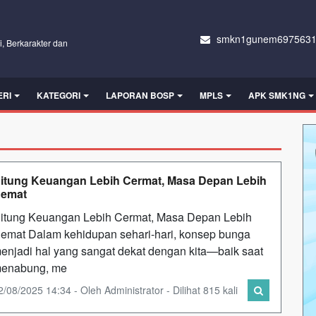
smkn1gunem6975631
i, Berkarakter dan
ERI
KATEGORI
LAPORAN BOSP
MPLS
APK SMK1NG
itung Keuangan Lebih Cermat, Masa Depan Lebih
emat
itung Keuangan Lebih Cermat, Masa Depan Lebih
emat Dalam kehidupan sehari-hari, konsep bunga
enjadi hal yang sangat dekat dengan kita—baik saat
enabung, me
2/08/2025 14:34 - Oleh Administrator - Dilihat 815 kali