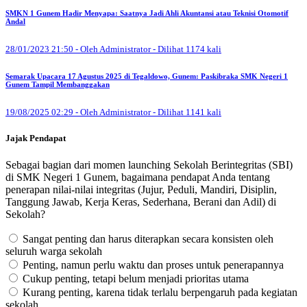
SMKN 1 Gunem Hadir Menyapa: Saatnya Jadi Ahli Akuntansi atau Teknisi Otomotif
Andal
28/01/2023 21:50 - Oleh Administrator - Dilihat 1174 kali
Semarak Upacara 17 Agustus 2025 di Tegaldowo, Gunem: Paskibraka SMK Negeri 1
Gunem Tampil Membanggakan
19/08/2025 02:29 - Oleh Administrator - Dilihat 1141 kali
Jajak Pendapat
Sebagai bagian dari momen launching Sekolah Berintegritas (SBI)
di SMK Negeri 1 Gunem, bagaimana pendapat Anda tentang
penerapan nilai-nilai integritas (Jujur, Peduli, Mandiri, Disiplin,
Tanggung Jawab, Kerja Keras, Sederhana, Berani dan Adil) di
Sekolah?
Sangat penting dan harus diterapkan secara konsisten oleh
seluruh warga sekolah
Penting, namun perlu waktu dan proses untuk penerapannya
Cukup penting, tetapi belum menjadi prioritas utama
Kurang penting, karena tidak terlalu berpengaruh pada kegiatan
sekolah