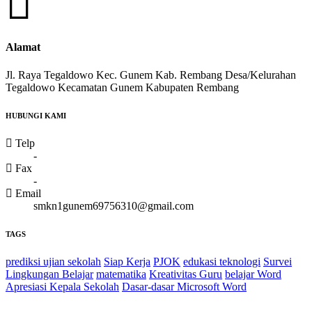
Alamat
Jl. Raya Tegaldowo Kec. Gunem Kab. Rembang Desa/Kelurahan
Tegaldowo Kecamatan Gunem Kabupaten Rembang
HUBUNGI KAMI
Telp
-
Fax
-
Email
smkn1gunem69756310@gmail.com
TAGS
prediksi ujian sekolah
Siap Kerja
PJOK
edukasi teknologi
Survei
Lingkungan Belajar
matematika
Kreativitas Guru
belajar Word
Apresiasi Kepala Sekolah
Dasar-dasar Microsoft Word