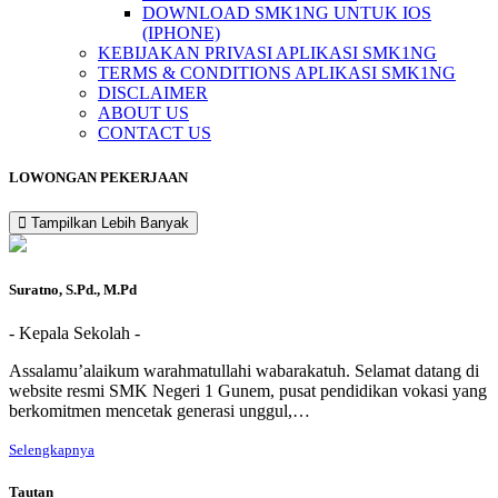
DOWNLOAD SMK1NG UNTUK IOS
(IPHONE)
KEBIJAKAN PRIVASI APLIKASI SMK1NG
TERMS & CONDITIONS APLIKASI SMK1NG
DISCLAIMER
ABOUT US
CONTACT US
LOWONGAN PEKERJAAN
Tampilkan Lebih Banyak
Suratno, S.Pd., M.Pd
- Kepala Sekolah -
Assalamu’alaikum warahmatullahi wabarakatuh. Selamat datang di
website resmi SMK Negeri 1 Gunem, pusat pendidikan vokasi yang
berkomitmen mencetak generasi unggul,…
Selengkapnya
Tautan