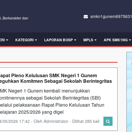
smkn1gunem6975631
i, Berkarakter dan
ERI
KATEGORI
LAPORAN BOSP
MPLS
APK SMK1NG
apat Pleno Kelulusan SMK Negeri 1 Gunem
eguhkan Komitmen Sebagai Sekolah Berintegritas
MK Negeri 1 Gunem kembali menunjukkan
omitmennya sebagai Sekolah Berintegritas (SBI)
elalui pelaksanaan Rapat Pleno Kelulusan Tahun
elajaran 2025/2026 yang digel
4/05/2026 17:42 - Oleh Administrator - Dilihat 285 kali