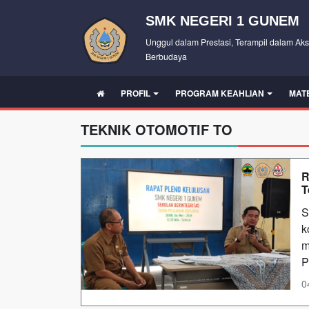
SMK NEGERI 1 GUNEM
Unggul dalam Prestasi, Terampil dalam Aks
Berbudaya
PROFIL
PROGRAM KEAHLIAN
MAT
TEKNIK OTOMOTIF TO
R
T
S
k
m
P
0