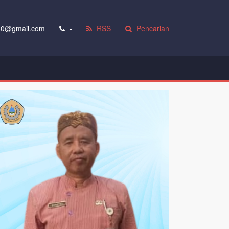
0@gmail.com
-
RSS
Pencarian