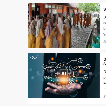
S
B
s
b
y
2
D
D
p
k
m
2