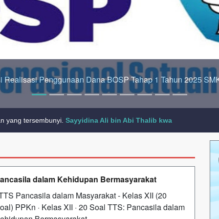
 Hadir Menyapa: Saatnya Jadi Ahli Akuntansi atau Teknisi O
 kekayaan, karena ilmu menjaga kamu, sedang kekayaan kamu yang me
an yang tersembunyi.
Sayyidina Ali bin Abi Thalib kwa
ancasila dalam Kehidupan Bermasyarakat
TS Pancasila dalam Masyarakat - Kelas XII (20
oal) PPKn · Kelas XII · 20 Soal TTS: Pancasila dalam
ehidupan Bermasyarakat