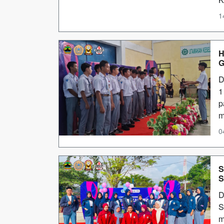
1
H
G
D
1
p
0
S
S
D
S
m