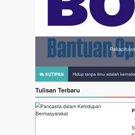
SMKN 1 Gunem
Ilmu itu lebih mulia dari pada
KUTIPAN
Hidup tanpa ilmu adalah kemati
Tulisan Terbaru
P
T
S
K