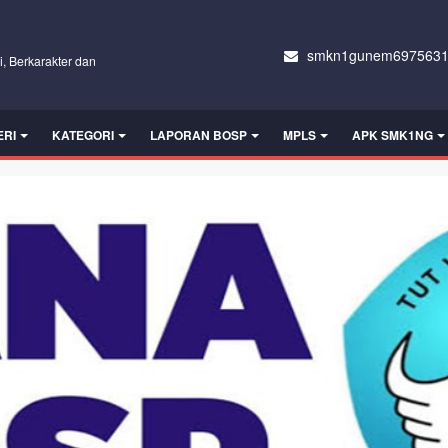
smkn1gunem6975631
i, Berkarakter dan
ERI
KATEGORI
LAPORAN BOSP
MPLS
APK SMK1NG