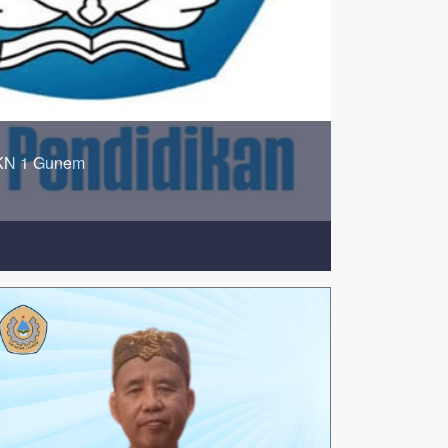
tomotif Andal
njaganya.
Sayyidina Ali bin Abi Thalib kwa