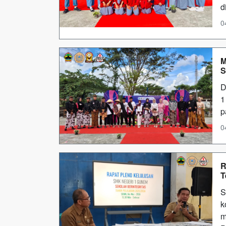
d
0
M
S
D
1
p
0
R
T
S
k
m