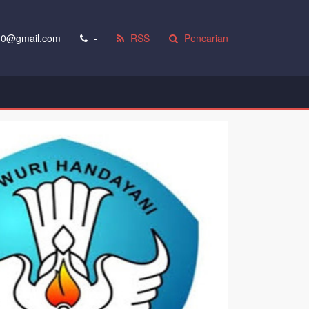
0@gmail.com
-
RSS
Pencarian