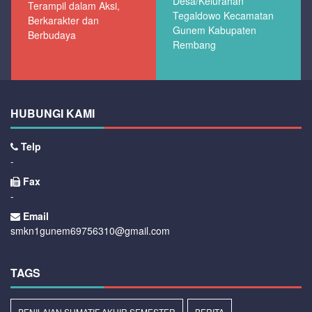
Desa/Kelurahan
Terampil dalam Aksi,
Tegaldowo Kecamatan
Berkarakter dan
Gunem Kabupaten
Berbudaya
Rembang
HUBUNGI KAMI
Telp
-
Fax
-
Email
smkn1gunem69756310@gmail.com
TAGS
PENILAIAN SUMATIF AKHIR SEMESTER
BERITA