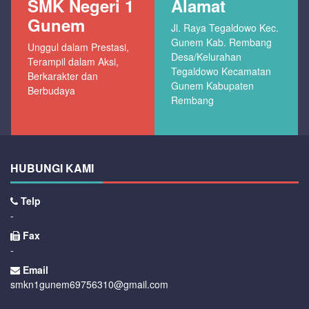
SMK Negeri 1
Alamat
Gunem
Jl. Raya Tegaldowo Kec.
Gunem Kab. Rembang
Unggul dalam Prestasi,
Desa/Kelurahan
Terampil dalam Aksi,
Tegaldowo Kecamatan
Berkarakter dan
Gunem Kabupaten
Berbudaya
Rembang
HUBUNGI KAMI
Telp
-
Fax
-
Email
smkn1gunem69756310@gmail.com