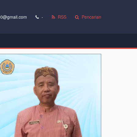
0@gmail.com
-
RSS
Pencarian