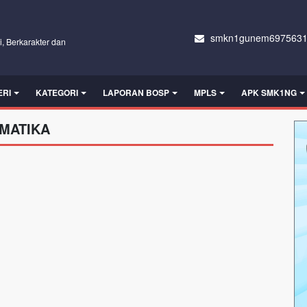
smkn1gunem6975631
i, Berkarakter dan
ERI
KATEGORI
LAPORAN BOSP
MPLS
APK SMK1NG
EMATIKA