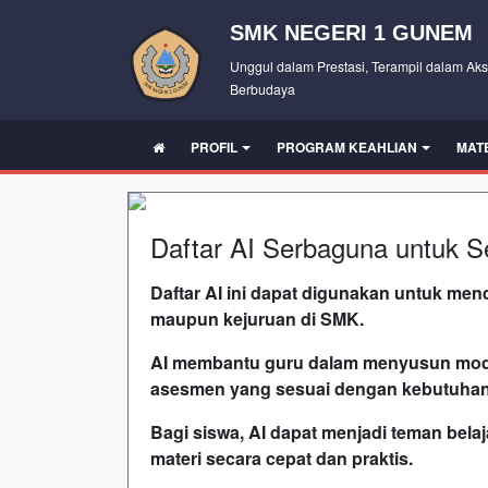
SMK NEGERI 1 GUNEM
Unggul dalam Prestasi, Terampil dalam Aks
Berbudaya
PROFIL
PROGRAM KEAHLIAN
MAT
Daftar AI Serbaguna untuk 
Daftar AI ini dapat digunakan untuk m
maupun kejuruan di SMK.
AI membantu guru dalam menyusun modu
asesmen yang sesuai dengan kebutuhan 
Bagi siswa, AI dapat menjadi teman bel
materi secara cepat dan praktis.