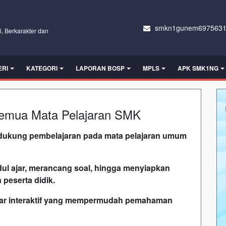
smkn1gunem6975631
i, Berkarakter dan
ERI
KATEGORI
LAPORAN BOSP
MPLS
APK SMK1NG
Semua Mata Pelajaran SMK
endukung pembelajaran pada mata pelajaran umum
l ajar, merancang soal, hingga menyiapkan
peserta didik.
ajar interaktif yang mempermudah pemahaman