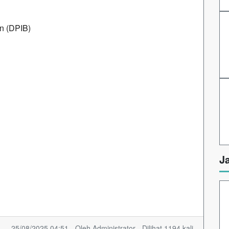
n (DPIB)
J
25/08/2025 04:51 - Oleh Administrator - Dilihat 1194 kali