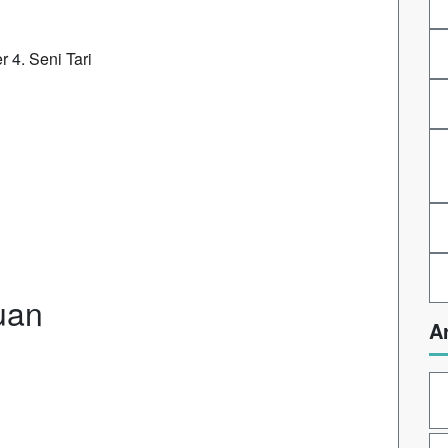
er
4.
Seni Tari
uan
A