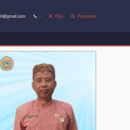
0@gmail.com
-
RSS
Pencarian