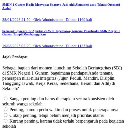
SMKN 1 Gunem Hadir Menyapa: Saatnya Jadi Ahli Akuntansi atau Teknisi Otomotif
Andal
28/01/2023 21:50 - Oleh Administrator - Dilihat 1169 kali
Semarak Upacara 17 Agustus 2025 di Tegaldowo, Gunem: Paskibraka SMK Negeri 1
Gunem Tampil Membanggakan
19/08/2025 02:29 - Oleh Administrator - Dilihat 1135 kali
Jajak Pendapat
Sebagai bagian dari momen launching Sekolah Berintegritas (SBI)
di SMK Negeri 1 Gunem, bagaimana pendapat Anda tentang
penerapan nilai-nilai integritas (Jujur, Peduli, Mandiri, Disiplin,
Tanggung Jawab, Kerja Keras, Sederhana, Berani dan Adil) di
Sekolah?
Sangat penting dan harus diterapkan secara konsisten oleh
seluruh warga sekolah
Penting, namun perlu waktu dan proses untuk penerapannya
Cukup penting, tetapi belum menjadi prioritas utama
Kurang penting, karena tidak terlalu berpengaruh pada kegiatan
sekolah