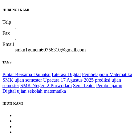
HUBUNGI KAMI
Telp
-
Fax
-
Email
smkn1gunem69756310@gmail.com
TAGS
Pintar Bersama Daihatsu
Literasi Digital
Pembelajaran Matematika
SMK
ujian semester
Upacara 17 Agustus 2025
prediksi ujian
semester
SMK Negeri 2 Purwodadi
Seni Teater
Pembelajaran
Digital
ujian sekolah matematika
IKUTI KAMI