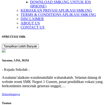
DOWNLOAD SMK1NG UNTUK IOS
(IPHONE)
KEBIJAKAN PRIVASI APLIKASI SMK1NG
TERMS & CONDITIONS APLIKASI SMK1NG
DISCLAIMER
ABOUT US
CONTACT US
#PRESTASI SMK
Tampilkan Lebih Banyak
Suratno, S.Pd., M.Pd
- Kepala Sekolah -
Assalamu’alaikum warahmatullahi wabarakatuh. Selamat datang di
website resmi SMK Negeri 1 Gunem, pusat pendidikan vokasi yang
berkomitmen mencetak generasi unggul,…
Selengkapnya
Tautan