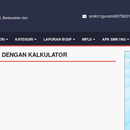
smkn1gunem6975631
i, Berkarakter dan
ERI
KATEGORI
LAPORAN BOSP
MPLS
APK SMK1NG
 DENGAN KALKULATOR