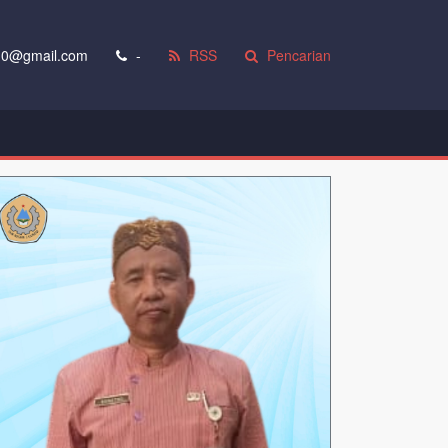
0@gmail.com
-
RSS
Pencarian