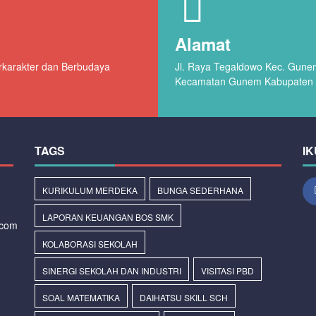
Alamat
erkarakter dan Berbudaya
Jl. Raya Tegaldowo Kec. Gun
Kecamatan Gunem Kabupaten
TAGS
IK
KURIKULUM MERDEKA
BUNGA SEDERHANA
LAPORAN KEUANGAN BOS SMK
.com
KOLABORASI SEKOLAH
SINERGI SEKOLAH DAN INDUSTRI
VISITASI PBD
SOAL MATEMATIKA
DAIHATSU SKILL SCH