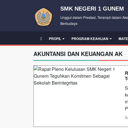
SMK NEGERI 1 GUNEM
Unggul dalam Prestasi, Terampil dalam Aks
Berbudaya
PROFIL
PROGRAM KEAHLIAN
MATE
AKUNTANSI DAN KEUANGAN AK
R
T
S
k
m
P
0