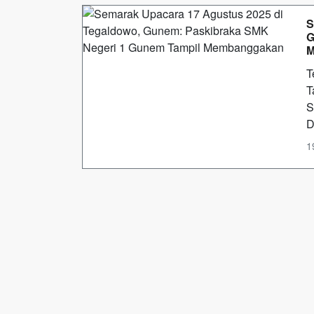
S
G
M
T
T
S
D
1