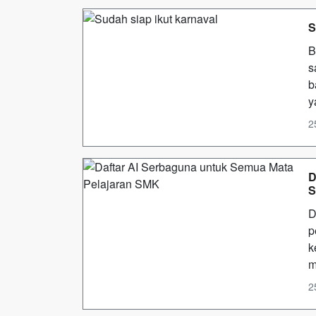
S
B
s
b
y
2
D
D
p
k
m
2