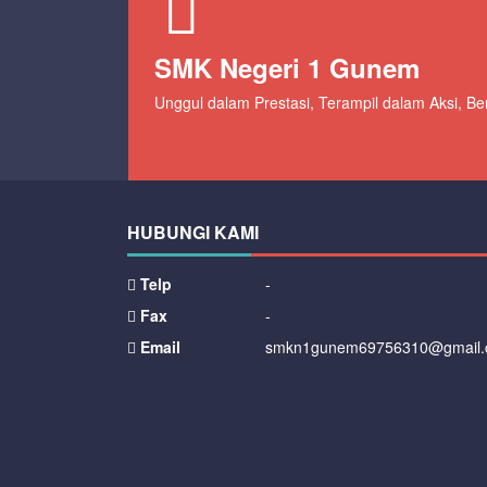
SMK Negeri 1 Gunem
Unggul dalam Prestasi, Terampil dalam Aksi, B
HUBUNGI KAMI
Telp
-
Fax
-
Email
smkn1gunem69756310@gmail