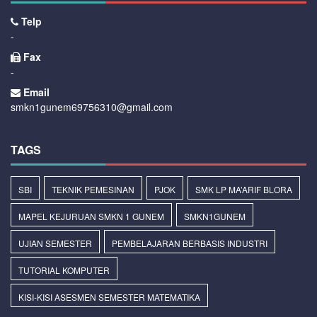
Telp
-
Fax
-
Email
smkn1gunem69756310@gmail.com
TAGS
SBI
TEKNIK PEMESINAN
PJOK
SMK LP MA’ARIF BLORA
MAPEL KEJURUAN SMKN 1 GUNEM
SMKN1GUNEM
UJIAN SEMESTER
PEMBELAJARAN BERBASIS INDUSTRI
TUTORIAL KOMPUTER
KISI-KISI ASESMEN SEMESTER MATEMATIKA