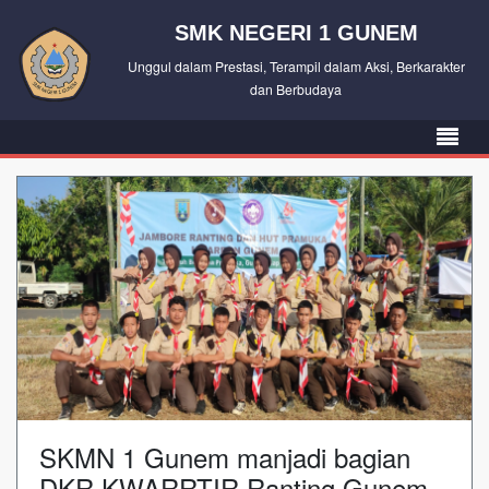
SMK NEGERI 1 GUNEM
Unggul dalam Prestasi, Terampil dalam Aksi, Berkarakter
dan Berbudaya
SKMN 1 Gunem manjadi bagian
DKR KWARRTIR Ranting Gunem