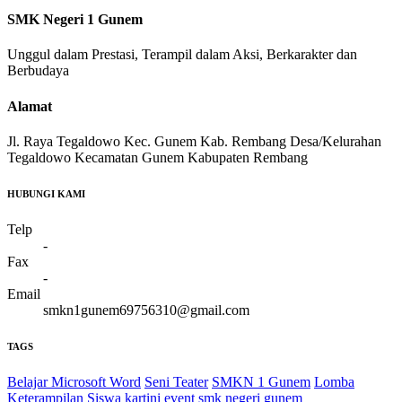
SMK Negeri 1 Gunem
Unggul dalam Prestasi, Terampil dalam Aksi, Berkarakter dan
Berbudaya
Alamat
Jl. Raya Tegaldowo Kec. Gunem Kab. Rembang Desa/Kelurahan
Tegaldowo Kecamatan Gunem Kabupaten Rembang
HUBUNGI KAMI
Telp
-
Fax
-
Email
smkn1gunem69756310@gmail.com
TAGS
Belajar Microsoft Word
Seni Teater
SMKN 1 Gunem
Lomba
Keterampilan Siswa
kartini event
smk negeri gunem